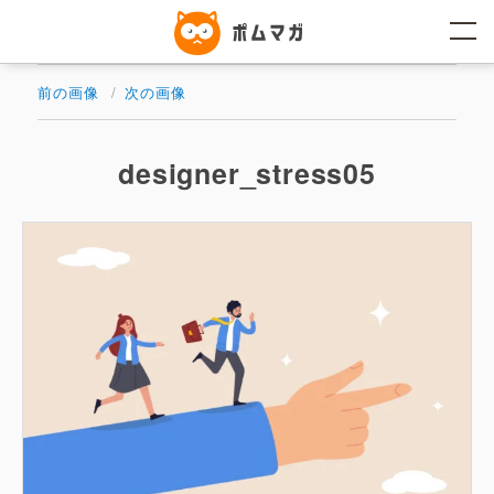
コ
ン
テ
ン
ツ
前の画像
次の画像
へ
ス
キ
ッ
designer_stress05
プ