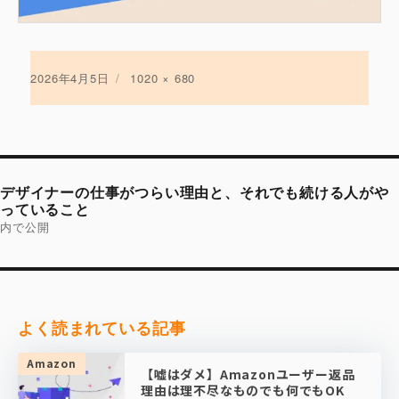
投
2026年4月5日
フ
1020 × 680
稿
ル
日:
サ
イ
ズ
投
稿
デザイナーの仕事がつらい理由と、それでも続ける人がや
ナ
ビ
っていること
ゲ
内で公開
ー
シ
ョ
ン
よく読まれている記事
Amazon
【嘘はダメ】Amazonユーザー返品
理由は理不尽なものでも何でもOK