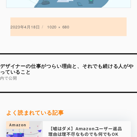
投
2023年4月18日
フ
1020 × 680
稿
ル
日:
サ
イ
ズ
投
稿
デザイナーの仕事がつらい理由と、それでも続ける人がや
ナ
ビ
っていること
ゲ
内で公開
ー
シ
ョ
ン
よく読まれている記事
Amazon
【嘘はダメ】Amazonユーザー返品
理由は理不尽なものでも何でもOK