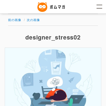
コ
ン
テ
ン
ツ
前の画像
次の画像
へ
ス
キ
ッ
designer_stress02
プ