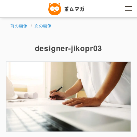
コ
ン
テ
ン
ツ
前の画像
次の画像
へ
ス
キ
ッ
designer-jikopr03
プ