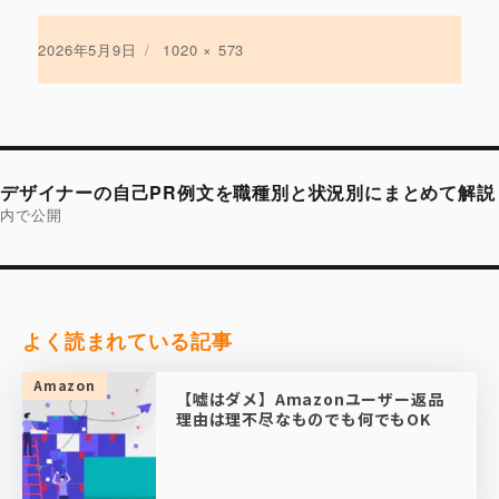
投
2026年5月9日
フ
1020 × 573
稿
ル
日:
サ
イ
ズ
投
稿
デザイナーの自己PR例文を職種別と状況別にまとめて解説
ナ
ビ
内で公開
ゲ
ー
シ
ョ
ン
よく読まれている記事
Amazon
【嘘はダメ】Amazonユーザー返品
理由は理不尽なものでも何でもOK