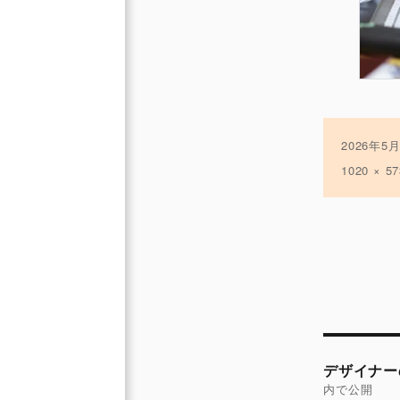
投
2026年5
稿
フ
1020 × 57
日:
ル
サ
イ
ズ
投
稿
デザイナー
ナ
内で公開