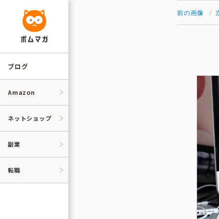
コ
ン
前の画像
テ
ン
ツ
へ
ス
キ
ッ
ブログ
プ
Amazon
ネットショップ
副業
転職