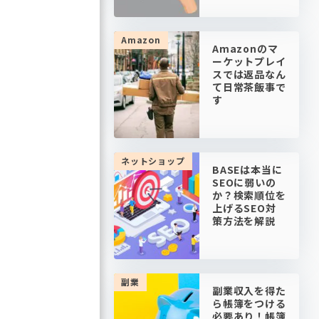
Amazon
Amazonのマ
ーケットプレイ
スでは返品なん
て日常茶飯事で
す
ネットショップ
BASEは本当に
SEOに弱いの
か？検索順位を
上げるSEO対
策方法を解説
副業
副業収入を得た
ら帳簿をつける
必要あり！帳簿