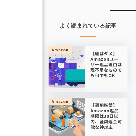
ビ
ゲ
ー
よく読まれている記事
シ
ョ
ン
Amazon
【嘘はダメ】
Amazonユー
ザー返品理由は
理不尽なもので
も何でもOK
Amazon
【悪用厳禁】
Amazon返品
期限は30日以
内、全額返金可
能な神対応