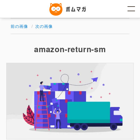
コ
ン
テ
ン
ツ
前の画像
次の画像
へ
ス
キ
ッ
amazon-return-sm
プ