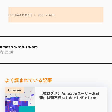
投
2021年1月27日
フ
800 × 478
稿
ル
日:
サ
イ
ズ
投
稿
amazon-return-sm
ナ
ビ
内で公開
ゲ
ー
シ
ョ
ン
よく読まれている記事
Amazon
【嘘はダメ】Amazonユーザー返品
理由は理不尽なものでも何でもOK