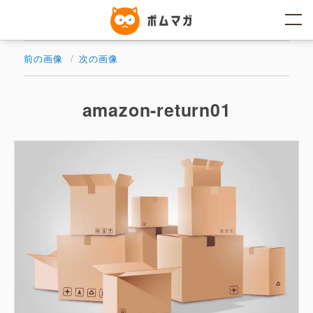
コ
ン
テ
ン
ツ
前の画像
次の画像
へ
ス
キ
ッ
amazon-return01
プ