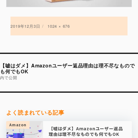
投
2019年12月3日
フ
1024 × 676
稿
ル
日:
サ
イ
ズ
投
稿
【嘘はダメ】Amazonユーザー返品理由は理不尽なもので
ナ
ビ
も何でもOK
ゲ
内で公開
ー
シ
ョ
ン
よく読まれている記事
Amazon
【嘘はダメ】Amazonユーザー返品
理由は理不尽なものでも何でもOK