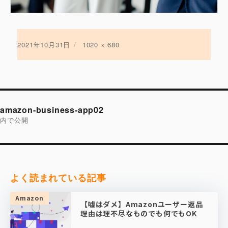
投
2021年10月31日
フ
1020 × 680
稿
ル
日:
サ
イ
ズ
投
稿
amazon-business-app02
ナ
ビ
内で公開
ゲ
ー
シ
ョ
ン
よく読まれている記事
Amazon
【嘘はダメ】Amazonユーザー返品
理由は理不尽なものでも何でもOK