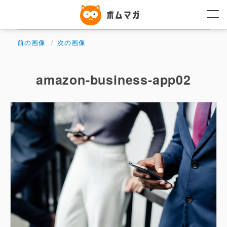
コ
ン
テ
ン
ツ
前の画像
次の画像
へ
ス
キ
ッ
amazon-business-app02
プ