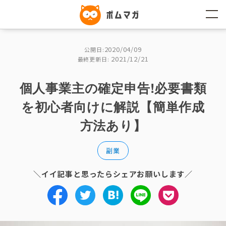
コ
ン
テ
ン
ツ
へ
2020/04/09
公開日:
ス
2021/12/21
キ
最終更新日:
ッ
プ
個人事業主の確定申告!必要書類
を初心者向けに解説【簡単作成
方法あり】
副業
＼イイ記事と思ったらシェアお願いします／