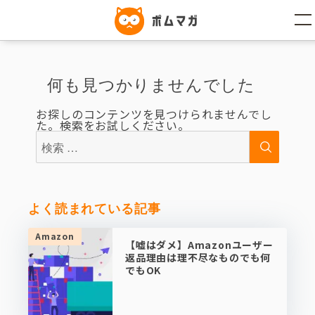
コ
ン
テ
ン
ツ
へ
ス
何も見つかりませんでした
キ
ッ
プ
お探しのコンテンツを見つけられませんでし
た。検索をお試しください。
検
検
索:
索
よく読まれている記事
Amazon
【嘘はダメ】Amazonユーザー
返品理由は理不尽なものでも何
でもOK