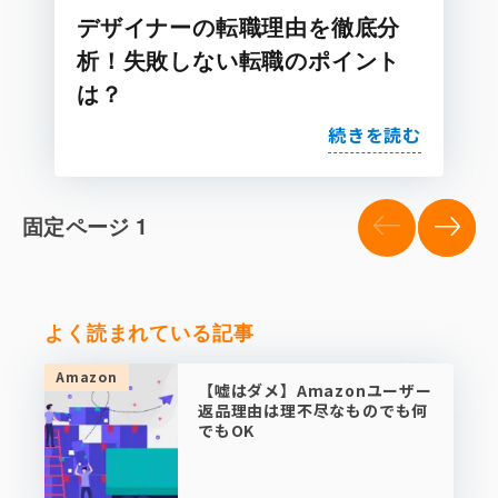
デザイナーの転職理由を徹底分
析！失敗しない転職のポイント
は？
続きを読む
投
固定ページ
1
稿
の
次の
ペ
ペー
ー
ジ
ジ
よく読まれている記事
送
り
Amazon
【嘘はダメ】Amazonユーザー
返品理由は理不尽なものでも何
でもOK